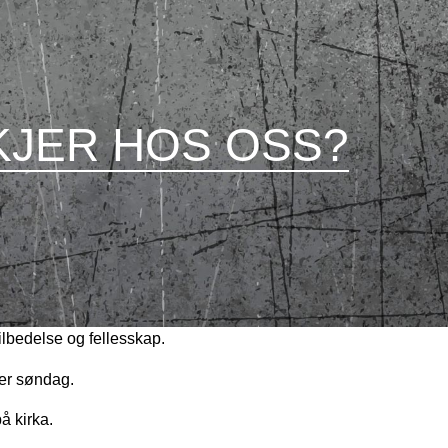
KJER HOS OSS?
ilbedelse og fellesskap.
ver søndag.
å kirka.