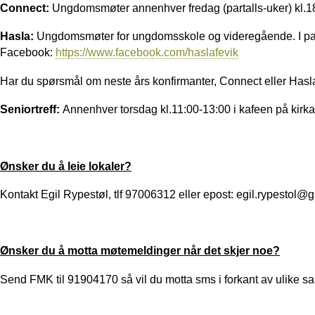
Connect:
Ungdomsmøter annenhver fredag (partalls-uker) kl.18
Hasla:
Ungdomsmøter for ungdomsskole og videregående. I parta
Facebook:
https://www.facebook.com/haslafevik
Har du spørsmål om neste års konfirmanter, Connect eller Hasl
Seniortreff:
Annenhver torsdag kl.11:00-13:00 i kafeen på kirka
Ønsker du å leie lokaler?
Kontakt Egil Rypestøl, tlf 97006312 eller epost: egil.rypestol@
Ønsker du å motta møtemeldinger når det skjer noe?
Send FMK til 91904170 så vil du motta sms i forkant av ulike