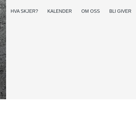
HVA SKJER?
KALENDER
OM OSS
BLI GIVER